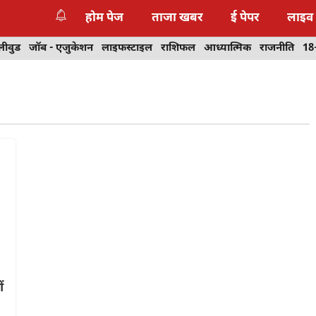
होम पेज
ताजा खबर
ई पेपर
लाइव
लीवुड
जॉब - एजुकेशन
लाइफस्टाइल
राशिफल
आध्यात्मिक
राजनीति
18
ं