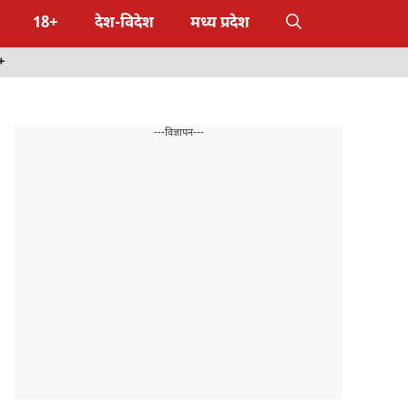
18+
देश-विदेश
मध्य प्रदेश
+
---विज्ञापन---