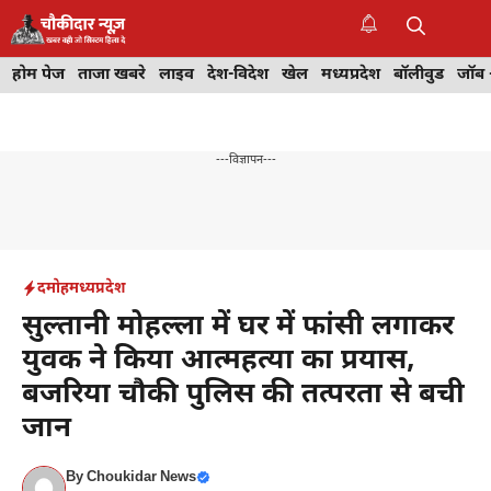
Skip
to
M
content
होम पेज
ताजा खबरे
लाइव
देश-विदेश
खेल
मध्यप्रदेश
बॉलीवुड
जॉब 
---विज्ञापन---
दमोह
मध्यप्रदेश
सुल्तानी मोहल्ला में घर में फांसी लगाकर
युवक ने किया आत्महत्या का प्रयास,
बजरिया चौकी पुलिस की तत्परता से बची
जान
By
Choukidar News