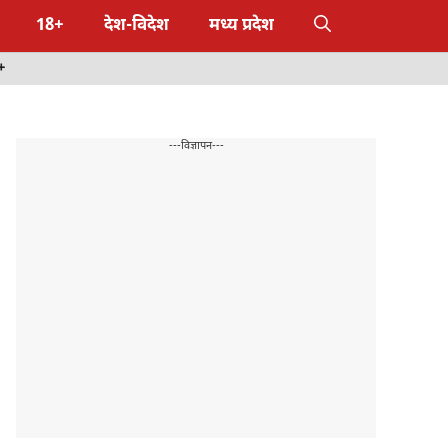
18+
देश-विदेश
मध्य प्रदेश
+
---विज्ञापन---