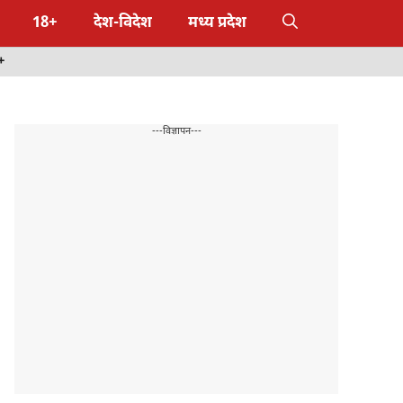
18+
देश-विदेश
मध्य प्रदेश
+
---विज्ञापन---