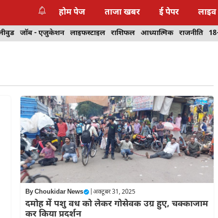
होम पेज
ताजा खबर
ई पेपर
लाइव
लीवुड
जॉब - एजुकेशन
लाइफस्टाइल
राशिफल
आध्यात्मिक
राजनीति
18
By
Choukidar News
|
अक्टूबर 31, 2025
दमोह में पशु वध को लेकर गोसेवक उग्र हुए, चक्काजाम
कर किया प्रदर्शन