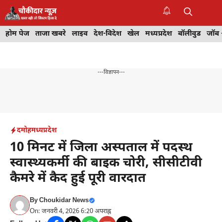
Skip
to
M
content
होम पेज
ताजा खबरे
लाइव
देश-विदेश
खेल
मध्यप्रदेश
बॉलीवुड
जॉब 
---विज्ञापन---
दमोह
मध्यप्रदेश
10 मिनट में जिला अस्पताल में पदस्थ
स्वास्थ्यकर्मी की बाइक चोरी, सीसीटीवी
कैमरे में कैद हुई पूरी वारदात
By
Choukidar News
On: जनवरी 4, 2026 6:20 अपराह्न