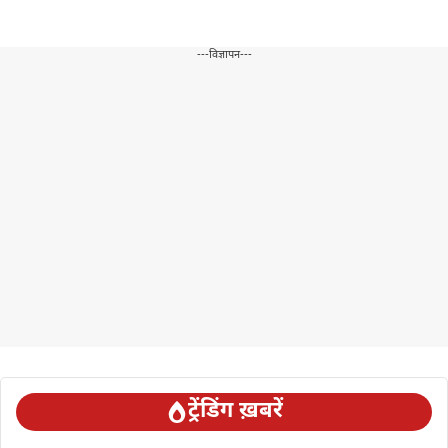
---विज्ञापन---
ट्रेंडिंग ख़बरें