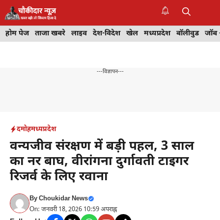
Skip
to
M
content
होम पेज
ताजा खबरे
लाइव
देश-विदेश
खेल
मध्यप्रदेश
बॉलीवुड
जॉब 
---विज्ञापन---
दमोह
मध्यप्रदेश
वन्यजीव संरक्षण में बड़ी पहल, 3 साल
का नर बाघ, वीरांगना दुर्गावती टाइगर
रिजर्व के लिए रवाना
By
Choukidar News
On: जनवरी 18, 2026 10:59 अपराह्न