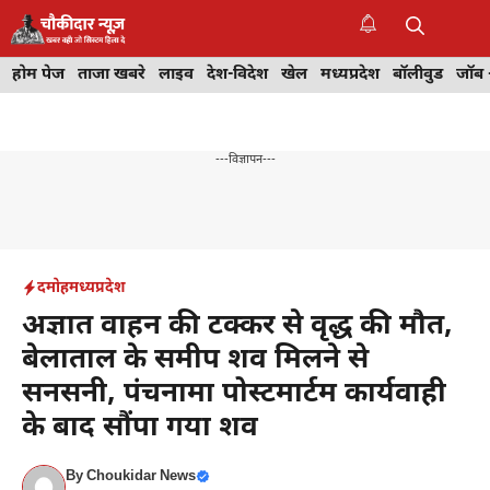
Skip
to
M
content
होम पेज
ताजा खबरे
लाइव
देश-विदेश
खेल
मध्यप्रदेश
बॉलीवुड
जॉब 
---विज्ञापन---
दमोह
मध्यप्रदेश
अज्ञात वाहन की टक्कर से वृद्ध की मौत,
बेलाताल के समीप शव मिलने से
सनसनी, पंचनामा पोस्टमार्टम कार्यवाही
के बाद सौंपा गया शव
By
Choukidar News