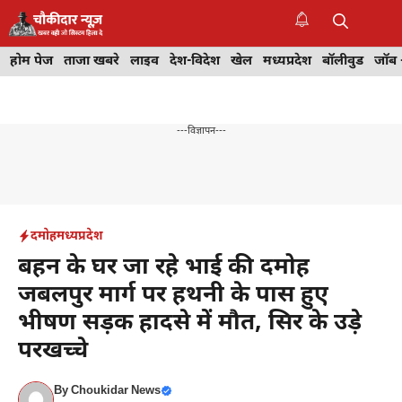
Skip
to
M
content
होम पेज
ताजा खबरे
लाइव
देश-विदेश
खेल
मध्यप्रदेश
बॉलीवुड
जॉब 
---विज्ञापन---
दमोह
मध्यप्रदेश
बहन के घर जा रहे भाई की दमोह
जबलपुर मार्ग पर हथनी के पास हुए
भीषण सड़क हादसे में मौत, सिर के उड़े
परखच्चे
By
Choukidar News