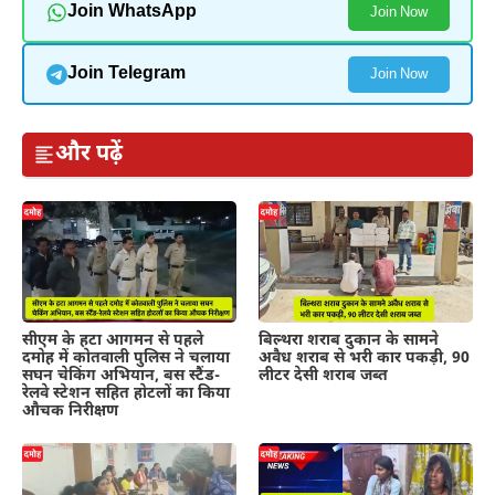
Join WhatsApp
Join Now
Join Telegram
Join Now
और पढ़ें
सीएम के हटा आगमन से पहले
बिल्थरा शराब दुकान के सामने
दमोह में कोतवाली पुलिस ने चलाया
अवैध शराब से भरी कार पकड़ी, 90
सघन चेकिंग अभियान, बस स्टैंड-
लीटर देसी शराब जब्त
रेलवे स्टेशन सहित होटलों का किया
औचक निरीक्षण