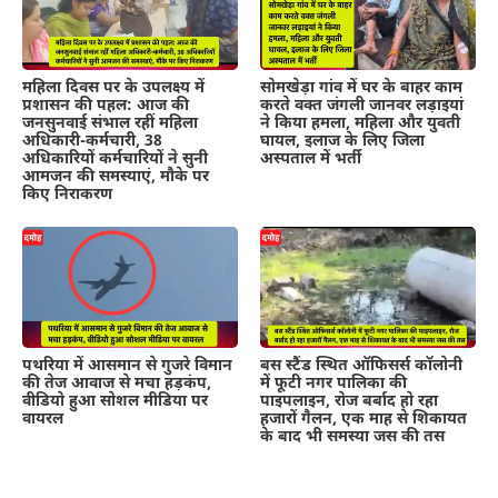
महिला दिवस पर के उपलक्ष्य में
सोमखेड़ा गांव में घर के बाहर काम
प्रशासन की पहल: आज की
करते वक्त जंगली जानवर लड़ाइयां
जनसुनवाई संभाल रहीं महिला
ने किया हमला, महिला और युवती
अधिकारी-कर्मचारी, 38
घायल, इलाज के लिए जिला
अधिकारियों कर्मचारियों ने सुनी
अस्पताल में भर्ती
आमजन की समस्याएं, मौके पर
किए निराकरण
पथरिया में आसमान से गुजरे विमान
बस स्टैंड स्थित ऑफिसर्स कॉलोनी
की तेज आवाज से मचा हड़कंप,
में फूटी नगर पालिका की
वीडियो हुआ सोशल मीडिया पर
पाइपलाइन, रोज बर्बाद हो रहा
वायरल
हजारों गैलन, एक माह से शिकायत
के बाद भी समस्या जस की तस