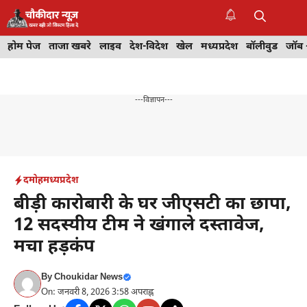
Skip
to
M
content
होम पेज
ताजा खबरे
लाइव
देश-विदेश
खेल
मध्यप्रदेश
बॉलीवुड
जॉब 
---विज्ञापन---
दमोह
मध्यप्रदेश
बीड़ी कारोबारी के घर जीएसटी का छापा,
12 सदस्यीय टीम ने खंगाले दस्तावेज,
मचा हड़कंप
By
Choukidar News
On: जनवरी 8, 2026 3:58 अपराह्न