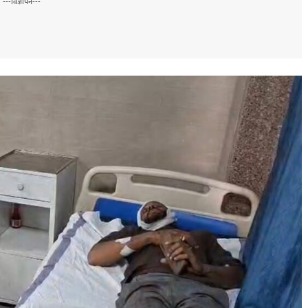
---विज्ञापन---