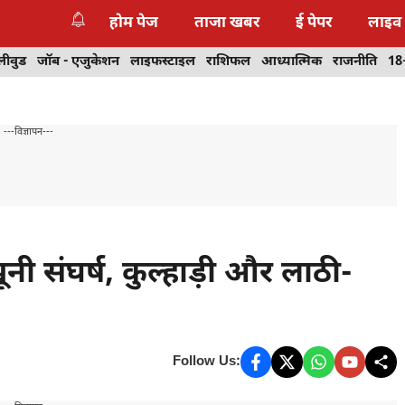
होम पेज
ताजा खबर
ई पेपर
लाइव
लीवुड
जॉब - एजुकेशन
लाइफस्टाइल
राशिफल
आध्यात्मिक
राजनीति
18
---विज्ञापन---
ूनी संघर्ष, कुल्हाड़ी और लाठी-
Follow Us: