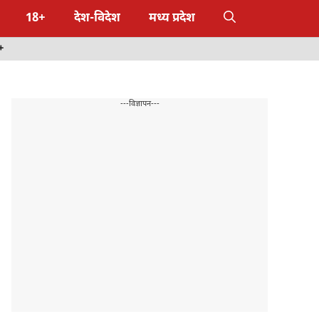
18+
देश-विदेश
मध्य प्रदेश
+
---विज्ञापन---