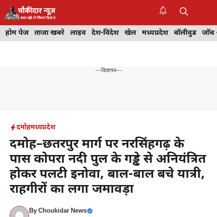
Skip
to
M
content
होम पेज
ताजा खबरे
लाइव
देश-विदेश
खेल
मध्यप्रदेश
बॉलीवुड
जॉब 
---विज्ञापन---
दमोह
मध्यप्रदेश
दमोह–छतरपुर मार्ग पर नरसिंहगढ़ के
पास कोपरा नदी पुल के गड्ढे से अनियंत्रित
होकर पलटी इनोवा, बाल-बाल बचे यात्री,
राहगीरों का लगा जमावड़ा
By
Choukidar News