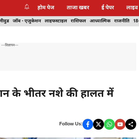
होम पेज
ताजा खबर
ई पेपर
लाइव
लीवुड
जॉब - एजुकेशन
लाइफस्टाइल
राशिफल
आध्यात्मिक
राजनीति
18
---विज्ञापन---
ान के भीतर नशे की हालत में
Follow Us: