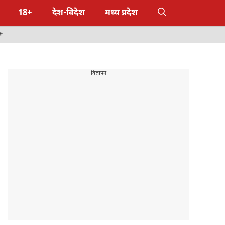
18+
देश-विदेश
मध्य प्रदेश
+
---विज्ञापन---