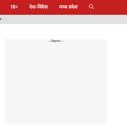
18+
देश-विदेश
मध्य प्रदेश
+
---विज्ञापन---