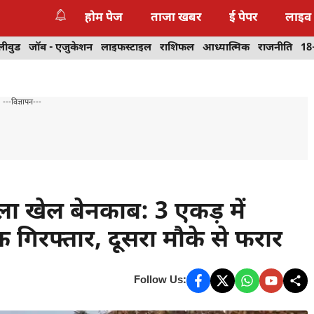
होम पेज
ताजा खबर
ई पेपर
लाइव
लीवुड
जॉब - एजुकेशन
लाइफस्टाइल
राशिफल
आध्यात्मिक
राजनीति
18
---विज्ञापन---
ला खेल बेनकाब: 3 एकड़ में
िरफ्तार, दूसरा मौके से फरार
Follow Us: