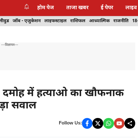
होम पेज
ताजा खबर
ई पेपर
लाइव
लीवुड
जॉब - एजुकेशन
लाइफस्टाइल
राशिफल
आध्यात्मिक
राजनीति
18
---विज्ञापन---
 – दमोह में हत्याओ का खौफनाक
बड़ा सवाल
Follow Us: