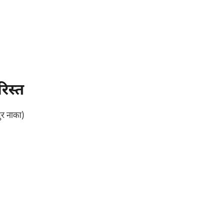
िस्त
ुर नाका)