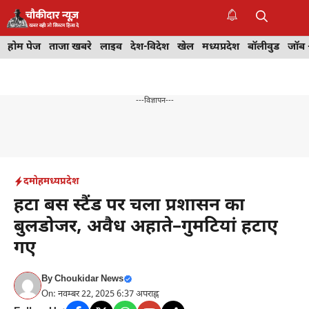
Skip
to
M
content
होम पेज
ताजा खबरे
लाइव
देश-विदेश
खेल
मध्यप्रदेश
बॉलीवुड
जॉब 
---विज्ञापन---
दमोह
मध्यप्रदेश
हटा बस स्टैंड पर चला प्रशासन का
बुलडोजर, अवैध अहाते–गुमटियां हटाए
गए
By
Choukidar News
On: नवम्बर 22, 2025 6:37 अपराह्न