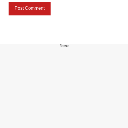
---विज्ञापन---