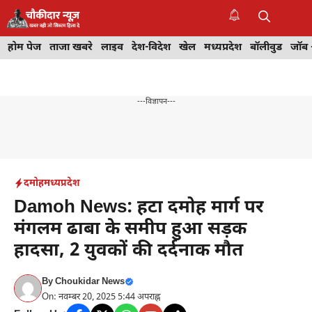
Skip
to
M
content
होम पेज
ताजा खबरे
लाइव
देश-विदेश
खेल
मध्यप्रदेश
बॉलीवुड
जॉब 
---विज्ञापन---
दमोह
मध्यप्रदेश
Damoh News: हटा दमोह मार्ग पर
मंगलम ढाबा के समीप हुआ सड़क
हादसा, 2 युवकों की दर्दनाक मौत
By
Choukidar News
On: नवम्बर 20, 2025 5:44 अपराह्न