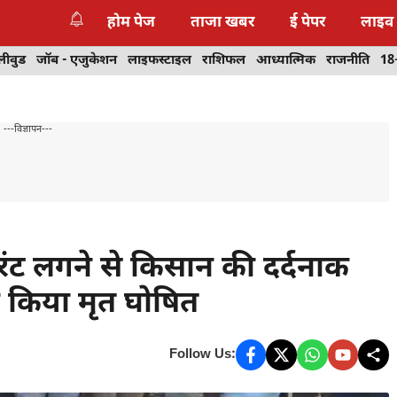
होम पेज
ताजा खबर
ई पेपर
लाइव
लीवुड
जॉब - एजुकेशन
लाइफस्टाइल
राशिफल
आध्यात्मिक
राजनीति
18
---विज्ञापन---
रंट लगने से किसान की दर्दनाक
े किया मृत घोषित
Follow Us: