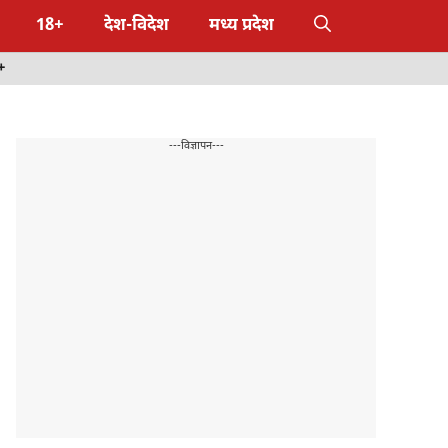
18+
देश-विदेश
मध्य प्रदेश
+
---विज्ञापन---