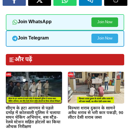
Join WhatsApp
Join Now
Join Telegram
Join Now
और पढ़ें
सीएम के हटा आगमन से पहले
बिल्थरा शराब दुकान के सामने
दमोह में कोतवाली पुलिस ने चलाया
अवैध शराब से भरी कार पकड़ी, 90
सघन चेकिंग अभियान, बस स्टैंड-
लीटर देसी शराब जब्त
रेलवे स्टेशन सहित होटलों का किया
औचक निरीक्षण