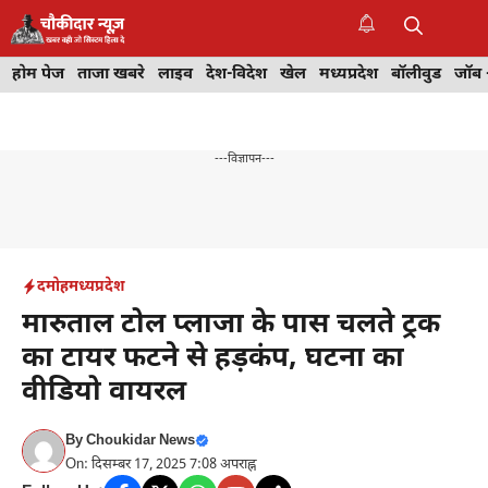
Skip
to
M
content
होम पेज
ताजा खबरे
लाइव
देश-विदेश
खेल
मध्यप्रदेश
बॉलीवुड
जॉब 
---विज्ञापन---
दमोह
मध्यप्रदेश
मारुताल टोल प्लाजा के पास चलते ट्रक
का टायर फटने से हड़कंप, घटना का
वीडियो वायरल
By
Choukidar News
On: दिसम्बर 17, 2025 7:08 अपराह्न