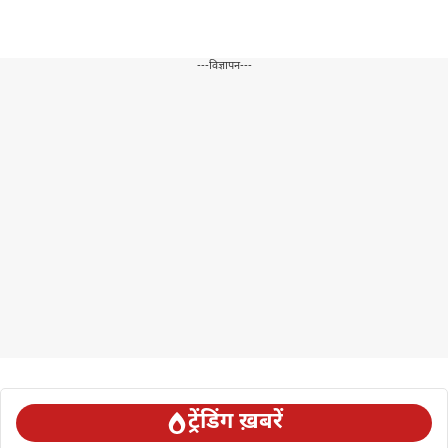
---विज्ञापन---
ट्रेंडिंग ख़बरें