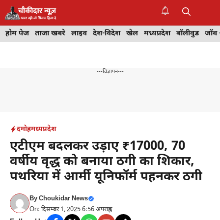
Skip
to
M
content
होम पेज
ताजा खबरे
लाइव
देश-विदेश
खेल
मध्यप्रदेश
बॉलीवुड
जॉब 
---विज्ञापन---
दमोह
मध्यप्रदेश
एटीएम बदलकर उड़ाए ₹17000, 70
वर्षीय वृद्ध को बनाया ठगी का शिकार,
पथरिया में आर्मी यूनिफॉर्म पहनकर ठगी
By
Choukidar News
On: दिसम्बर 1, 2025 6:56 अपराह्न