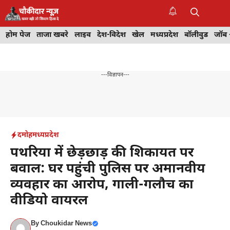
Skip
to
M
content
होम पेज
ताजा खबरे
लाइव
देश-विदेश
खेल
मध्यप्रदेश
बॉलीवुड
जॉब 
---विज्ञापन---
दमोह
मध्यप्रदेश
पथरिया में छेड़छाड़ की शिकायत पर
बवाल: घर पहुंची पुलिस पर अमानवीय
व्यवहार का आरोप, गाली-गलौच का
वीडियो वायरल
By
Choukidar News