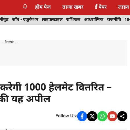
होम पेज
ताजा खबर
ई पेपर
लाइव
लीवुड
जॉब - एजुकेशन
लाइफस्टाइल
राशिफल
आध्यात्मिक
राजनीति
18
---विज्ञापन---
स करेगी 1000 हेलमेट वितरित –
े की यह अपील
Follow Us: