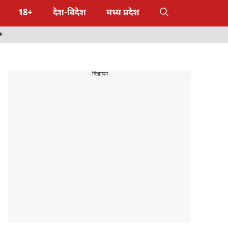
18+
देश-विदेश
मध्य प्रदेश
+
---विज्ञापन---