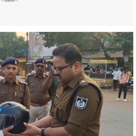
---विज्ञापन---