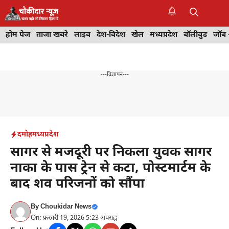
Skip
to
M
content
होम पेज
ताजा खबरे
लाइव
देश-विदेश
खेल
मध्यप्रदेश
बॉलीवुड
जॉब 
---विज्ञापन---
दमोह
मध्यप्रदेश
सागर से मजदूरी पर निकला युवक सागर
नाका के पास ट्रेन से कटा, पोस्टमार्टम के
बाद शव परिजनों को सौंपा
By
Choukidar News
On: फ़रवरी 19, 2026 5:23 अपराह्न