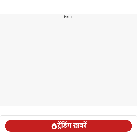
---विज्ञापन---
ट्रेंडिंग ख़बरें