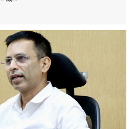
---विज्ञापन---