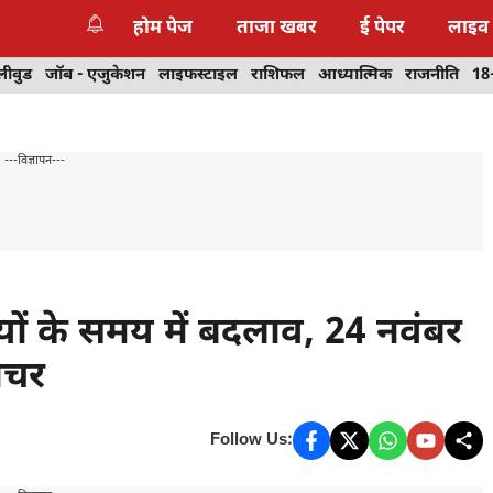
होम पेज
ताजा खबर
ई पेपर
लाइव
लीवुड
जॉब - एजुकेशन
लाइफस्टाइल
राशिफल
आध्यात्मिक
राजनीति
18
---विज्ञापन---
लयों के समय में बदलाव, 24 नवंबर
ोचर
Follow Us: