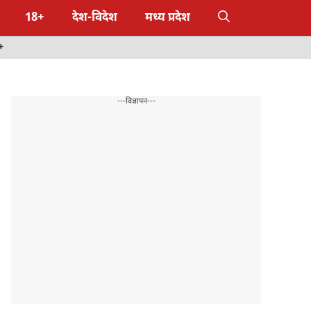
18+
देश-विदेश
मध्य प्रदेश
+
---विज्ञापन---