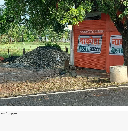
---विज्ञापन---