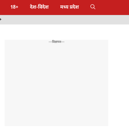
18+
देश-विदेश
मध्य प्रदेश
+
---विज्ञापन---