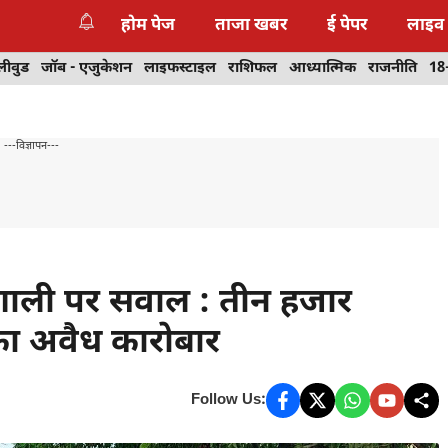
होम पेज
ताजा खबर
ई पेपर
लाइव
लीवुड
जॉब - एजुकेशन
लाइफस्टाइल
राशिफल
आध्यात्मिक
राजनीति
18
---विज्ञापन---
्रणाली पर सवाल : तीन हजार
 का अवैध कारोबार
Follow Us: