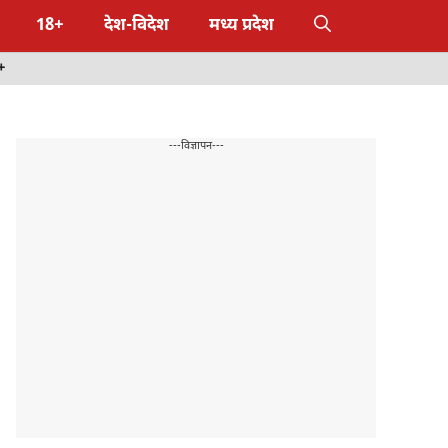
18+
देश-विदेश
मध्य प्रदेश
+
---विज्ञापन---