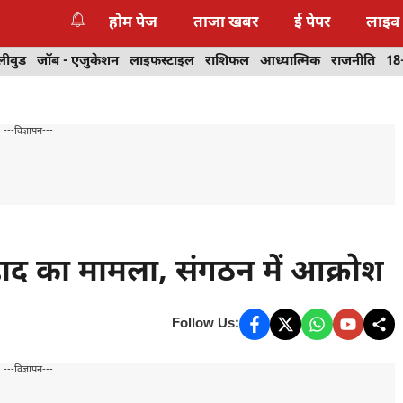
होम पेज
ताजा खबर
ई पेपर
लाइव
लीवुड
जॉब - एजुकेशन
लाइफस्टाइल
राशिफल
आध्यात्मिक
राजनीति
18
---विज्ञापन---
हाद का मामला, संगठन में आक्रोश
Follow Us:
---विज्ञापन---