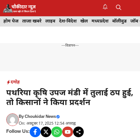
Skip
to
M
content
होम पेज
ताजा खबरे
लाइव
देश-विदेश
खेल
मध्यप्रदेश
बॉलीवुड
जॉब 
---विज्ञापन---
दमोह
पथरिया कृ​षि उपज मंडी में तुलाई ठप हुई,
तो किसानों ने किया प्रदर्शन
By
Choukidar News
On: अक्टूबर 17, 2025 12:54 अपराह्न
Follow Us: