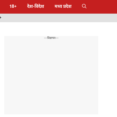
18+
देश-विदेश
मध्य प्रदेश
+
---विज्ञापन---