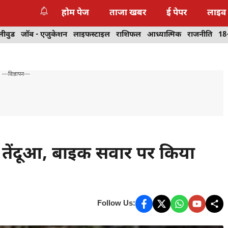
होम पेज
ताजा खबर
ई पेपर
लाइव
लीवुड
जॉब - एजुकेशन
लाइफस्टाइल
राशिफल
आध्यात्मिक
राजनीति
18
---विज्ञापन---
र तेंदूआ, बाइक सवार पर किया
Follow Us: